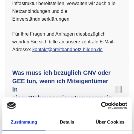
Einen positiven Effekt hat Glasfaser-Internet auch in
Infrastruktur bereitstellen, verwalten wir auch alle
Gewerbegebieten. Unternehmen siedeln sich
Netzanbindungen und die
bevorzugt dort an, wo Breitband-Internet verfügbar
Einverständniserklärungen.
ist. Zudem sind Glasfaserleitungen unempfindlich
gegenüber Störungen von außen (z. B.
Für Ihre Fragen und Anfragen diesbezüglich
Magnetfelder, elektrische Einflüsse) und bieten
wenden Sie sich bitte an unsere zentrale E-Mail-
einen stabilen Datentransport.
Adresse:
kontakt@breitbandnetz-hilden.de
Was muss ich bezüglich GNV oder
GEE tun, wenn ich Miteigentümer
in
einer Wohnungseigentümergemein
schaft (WEG) bin?
Als Miteigentümer können Sie die GNV oder GEE
Zustimmung
Details
Über Cookies
Warum gibt es GEE und GNV
in der Regel nicht allein für das gesamte Haus